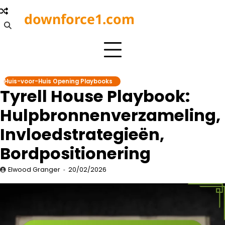
Skip
downforce1.com
to
content
Huis-voor-Huis Opening Playbooks
Tyrell House Playbook:
Hulpbronnenverzameling,
Invloedstrategieën,
Bordpositionering
Elwood Granger
20/02/2026