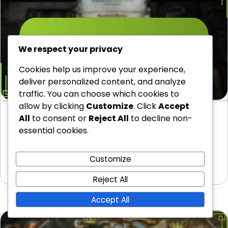
We respect your privacy
Cookies help us improve your experience,
deliver personalized content, and analyze
traffic. You can choose which cookies to
allow by clicking
Customize
. Click
Accept
Lannister Huis Playbook: Initiële Tactieken,
All
to consent or
Reject All
to decline non-
Economische Voordelen, Conflictstrategieën
essential cookies.
Huis Lannister staat bekend om zijn vaardige politieke
manoeuvres en het beheer van middelen, waarbij…
Customize
16/02/2026
Reject All
Accept All